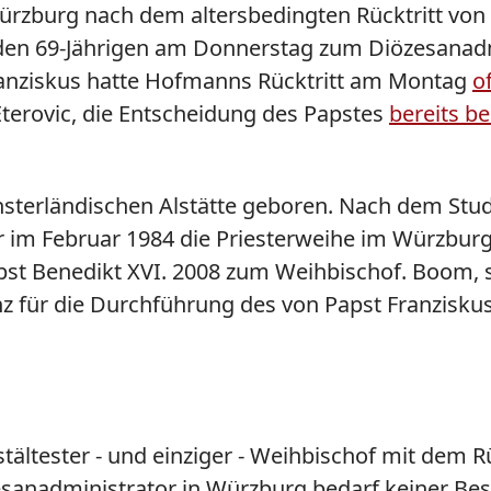
ürzburg nach dem altersbedingten Rücktritt vo
den 69-Jährigen am Donnerstag zum Diözesanadm
 Franziskus hatte Hofmanns Rücktritt am Montag
o
Eterovic, die Entscheidung des Papstes
bereits b
erländischen Alstätte geboren. Nach dem Studi
m Februar 1984 die Priesterweihe im Würzburge
apst Benedikt XVI. 2008 zum Weihbischof. Boom, se
 für die Durchführung des von Papst Franziskus
stältester - und einziger - Weihbischof mit dem
anadministrator in Würzburg bedarf keiner Best