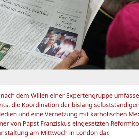
ll nach dem Willen einer Expertengruppe umfass
s, die Koordination der bislang selbstständige
edien und eine Vernetzung mit katholischen Med
einer von Papst Franziskus eingesetzten Reformk
ranstaltung am Mittwoch in London dar.