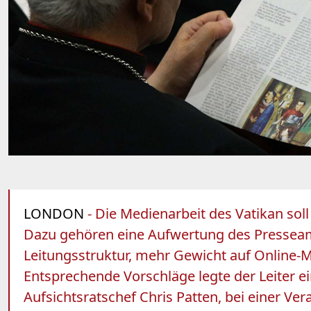
LONDON
- Die Medienarbeit des Vatikan so
Dazu gehören eine Aufwertung des Presseamt
Leitungsstruktur, mehr Gewicht auf Online-M
Entsprechende Vorschläge legte der Leiter 
Aufsichtsratschef Chris Patten, bei einer Ve