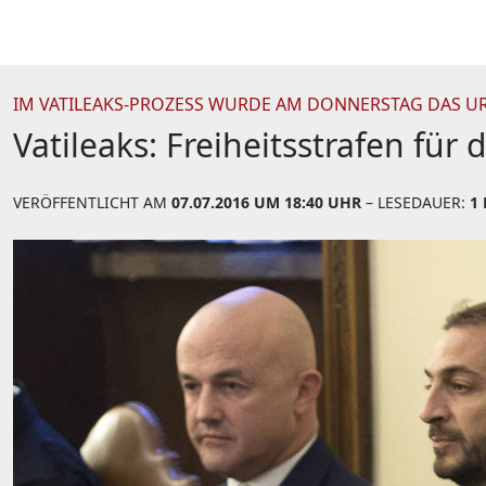
IM VATILEAKS-PROZESS WURDE AM DONNERSTAG DAS U
Vatileaks: Freiheitsstrafen fü
VERÖFFENTLICHT AM
07.07.2016 UM 18:40 UHR
– LESEDAUER:
1