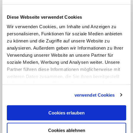
Spannungen zwischen Sunniten und
Schiiten habe diese "kleine Maus beste
Wachstumsbedingungen gefunden".
Diese Webseite verwendet Cookies
Wir verwenden Cookies, um Inhalte und Anzeigen zu
Al-Bazi hat die Attacken auf Christen
personalisieren, Funktionen für soziale Medien anbieten
zu können und die Zugriffe auf unsere Website zu
nach eigenen Angaben am eigenen Leib
analysieren. Außerdem geben wir Informationen zu Ihrer
erfahren. 2014 sei auf ihn geschossen
Verwendung unserer Website an unsere Partner für
worden; eine Bombe explodierte nahe
soziale Medien, Werbung und Analysen weiter. Unsere
seiner Kirche. 2006 wurde er für neun
Partner führen diese Informationen möglicherweise mit
weiteren Daten zusammen, die Sie ihnen bereitgestellt
Tage verschleppt und gefoltert. (KNA)
haben oder die sie im Rahmen Ihrer Nutzung der Dienste
gesammelt haben.
verwendet Cookies
Cookies erlauben
Cookies ablehnen