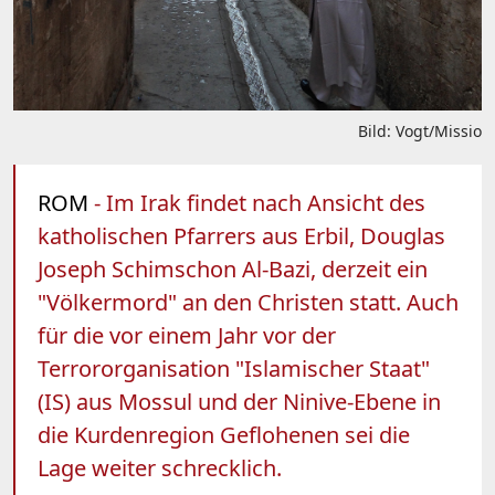
Bild: Vogt/Missio
ROM
- Im Irak findet nach Ansicht des
katholischen Pfarrers aus Erbil, Douglas
Joseph Schimschon Al-Bazi, derzeit ein
"Völkermord" an den Christen statt. Auch
für die vor einem Jahr vor der
Terrororganisation "Islamischer Staat"
(IS) aus Mossul und der Ninive-Ebene in
die Kurdenregion Geflohenen sei die
Lage weiter schrecklich.