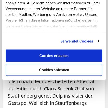
analysieren. Außerdem geben wir Informationen zu Ihrer
sozialphilosophischen Fundamente eines
Verwendung unserer Website an unsere Partner für
neuen Deutschlands beisteuerte. Delp
soziale Medien, Werbung und Analysen weiter. Unsere
hoffte auf einen "Humanismus im
Partner führen diese Informationen möglicherweise mit
Namen Gottes", auf ein Erwachen des
weiteren Daten zusammen, die Sie ihnen bereitgestellt
haben oder die sie im Rahmen Ihrer Nutzung der Dienste
Menschen zu seinen Werten und
gesammelt haben.
Würden.
verwendet Cookies
"In einer halben Stunde weiß ich mehr
Cookies erlauben
als Sie"
Cookies ablehnen
Nach der Verhaftung Moltkes und vor
allem nach dem gescheiterten Attentat
auf Hitler durch Claus Schenk Graf von
Stauffenberg geriet Delp ins Visier der
Gestapo. Weil sich in Stauffenbergs