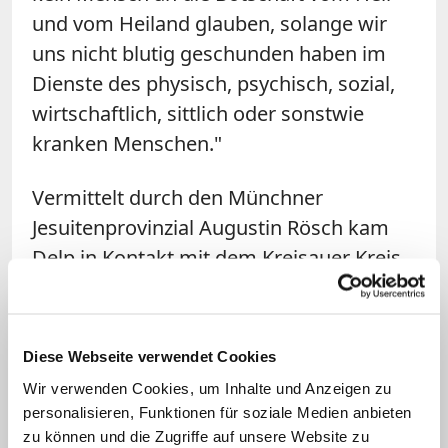
und vom Heiland glauben, solange wir
uns nicht blutig geschunden haben im
Dienste des physisch, psychisch, sozial,
wirtschaftlich, sittlich oder sonstwie
kranken Menschen."
Vermittelt durch den Münchner
Jesuitenprovinzial Augustin Rösch kam
Delp in Kontakt mit dem Kreisauer Kreis.
Wie groß sein Einfluss dort war und wie
oft er an Treffen teilnahm, bleibt unter
Historikern umstritten. Sicher ist, dass
Diese Webseite verwendet Cookies
Delp kein konkretes realpolitisches
Wir verwenden Cookies, um Inhalte und Anzeigen zu
Programm für die Zeit nach Hitler
personalisieren, Funktionen für soziale Medien anbieten
entwarf, sondern eher Gedanken für die
zu können und die Zugriffe auf unsere Website zu