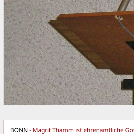
BONN
- Magrit Thamm ist ehrenamtliche Got