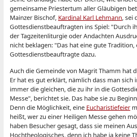
gemeinsame Priestertum aller Gläubigen beto
Mainzer Bischof,
Kardinal Karl Lehmann
, sei
Gottesdienstbeauftragten ins Spiel: "Durch 
der Tagzeitenliturgie oder Andachten Ausdruc
nicht beklagen: "Das hat eine gute Tradition
Gottesdienstbeauftragte dazu.
Auch die Gemeinde von Magrit Thamm hat die
Er hat es gut erklärt, nämlich dass man sich 
immer die gleichen, die zu ihr in die Gottesd
Messe", berichtet sie. Das habe sie zu Begin
Denn die Möglichkeit, eine
Eucharistiefeier
mi
heißt, wer zu einer Heiligen Messe gehen m
haben Besucher gesagt, dass sie meinen Ausl
Hochtheologisches, denn ich habe ja keine Th