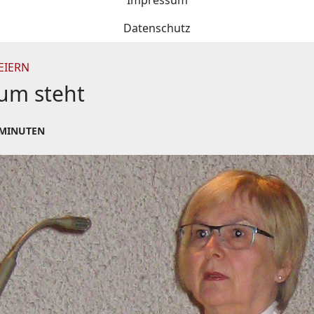
Impressum
Datenschutz
EIERN
aum steht
 MINUTEN