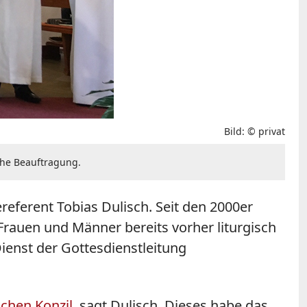
Bild: © privat
che Beauftragung.
ereferent Tobias Dulisch. Seit den 2000er
auen und Männer bereits vorher liturgisch
ienst der Gottesdienstleitung
schen Konzil
, sagt Dulisch. Dieses habe das