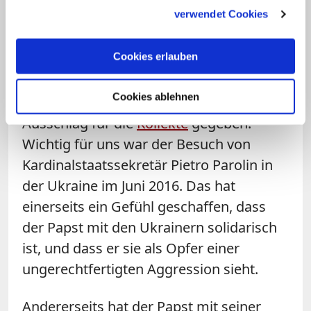
gesammelt haben.
verwendet Cookies
Menschen helfen? Als ich den Papst mit
der Bischofssynode besucht habe, habe
Cookies erlauben
ich ihm gesagt, dass die Menschen in der
Ukraine dringend Hilfe bräuchten.
Cookies ablehnen
Möglicherweise hat das den letzten
Ausschlag für die
Kollekte
gegeben.
Wichtig für uns war der Besuch von
Kardinalstaatssekretär Pietro Parolin in
der Ukraine im Juni 2016. Das hat
einerseits ein Gefühl geschaffen, dass
der Papst mit den Ukrainern solidarisch
ist, und dass er sie als Opfer einer
ungerechtfertigten Aggression sieht.
Andererseits hat der Papst mit seiner