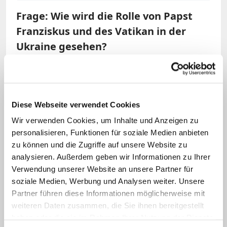
Frage: Wie wird die Rolle von Papst
Franziskus und des Vatikan in der
Ukraine gesehen?
Schewtschuk:
Wir brauchen die
Unterstützung des Heiligen Stuhls. Die
Leute müssen spüren, dass der Heilige
Diese Webseite verwendet Cookies
Stuhl und der Heilige Vater auf der Seite
Wir verwenden Cookies, um Inhalte und Anzeigen zu
der Leidenden sind. In mehreren
personalisieren, Funktionen für soziale Medien anbieten
zu können und die Zugriffe auf unsere Website zu
Begegnungen mit dem Papst
konnte
analysieren. Außerdem geben wir Informationen zu Ihrer
man spüren, dass Franziskus sich wenig
Verwendung unserer Website an unsere Partner für
für geopolitische oder diplomatische
soziale Medien, Werbung und Analysen weiter. Unsere
Aspekte interessierte. Ihm geht es um
Partner führen diese Informationen möglicherweise mit
weiteren Daten zusammen, die Sie ihnen bereitgestellt
die konkreten Menschen. Sein Interesse
haben oder die sie im Rahmen Ihrer Nutzung der Dienste
ist seelsorglich: Wie kann man diesen