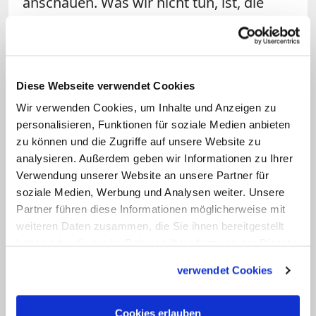
anschauen. Was wir nicht tun, ist, die
Hürden für eine Aufnahme in das
Priesterseminar zu senken oder bei der
Bewertung großzügiger zu sein.
Diese Webseite verwendet Cookies
Frage: Also wird kein Auge
Wir verwenden Cookies, um Inhalte und Anzeigen zu
zugedrückt?
personalisieren, Funktionen für soziale Medien anbieten
zu können und die Zugriffe auf unsere Website zu
analysieren. Außerdem geben wir Informationen zu Ihrer
Priller:
Nein, das wäre kontraproduktiv.
Verwendung unserer Website an unsere Partner für
Die Kriterien sind dieselben, die es immer
soziale Medien, Werbung und Analysen weiter. Unsere
gegeben hat.
Partner führen diese Informationen möglicherweise mit
weiteren Daten zusammen, die Sie ihnen bereitgestellt
Frage: Man liest immer häufiger von
haben oder die sie im Rahmen Ihrer Nutzung der Dienste
gesammelt haben.
enttäuschten Priestern, die mit dem
verwendet Cookies
Glaubensschwund in der Bevölkerung
nicht mehr klarkommen. Bereiten Sie
Cookies erlauben