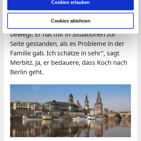
Cookies erlauben
erstaunlich offen, als er von seinem ganz
persönlichen Verhältnis zum Bischof
Cookies ablehnen
berichtet: "Vor allem hat er in mir einiges
bewegt. Er hat mir in Situationen zur
Seite gestanden, als es Probleme in der
Familie gab. Ich schätze in sehr", sagt
Merbitz. Ja, er bedauere, dass Koch nach
Berlin geht.