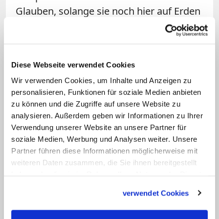
Glauben, solange sie noch hier auf Erden
weilen", schickt er den Nichtchristen in
den Bankreihen noch einmal hinterher.
Bernd Merbitz ist einer von denen, die
Diese Webseite verwendet Cookies
sich als Erwachsene für den Glauben
Wir verwenden Cookies, um Inhalte und Anzeigen zu
personalisieren, Funktionen für soziale Medien anbieten
entschieden haben. Merbitz ist
zu können und die Zugriffe auf unsere Website zu
Landespolizeipräsident von Sachsen und
analysieren. Außerdem geben wir Informationen zu Ihrer
an diesem Abend in Uniform zur
Verwendung unserer Website an unsere Partner für
Verabschiedung von Koch erschienen.
soziale Medien, Werbung und Analysen weiter. Unsere
Partner führen diese Informationen möglicherweise mit
"Ich habe mich beim Bischof bedankt. Er
weiteren Daten zusammen, die Sie ihnen bereitgestellt
ist ein Mensch, wie ich selten einen
haben oder die sie im Rahmen Ihrer Nutzung der Dienste
kennengelernt habe: Freundlich aber
gesammelt haben.
verwendet Cookies
durchaus bestimmt, dabei aber nicht
bestimmend", sagt Merbitz und ist