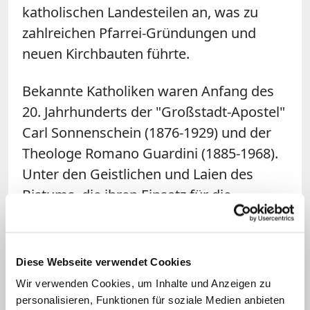
katholischen Landesteilen an, was zu
zahlreichen Pfarrei-Gründungen und
neuen Kirchbauten führte.
Bekannte Katholiken waren Anfang des
20. Jahrhunderts der "Großstadt-Apostel"
Carl Sonnenschein (1876-1929) und der
Theologe Romano Guardini (1885-1968).
Unter den Geistlichen und Laien des
Bistums, die ihren Einsatz für die
Verfolgten oder ihren Widerstand gegen
die Nazis mit dem Leben bezahlten, war
der 1996 seliggesprochene Dompropst
Diese Webseite verwendet Cookies
Bernhard Lichtenberg (1875-1943).
Wir verwenden Cookies, um Inhalte und Anzeigen zu
personalisieren, Funktionen für soziale Medien anbieten