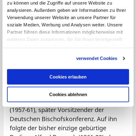
Prägende Bischöfe
zu können und die Zugriffe auf unsere Website zu
analysieren. Außerdem geben wir Informationen zu Ihrer
Auch unter den bisher zehn Berliner
Verwendung unserer Website an unsere Partner für
soziale Medien, Werbung und Analysen weiter. Unsere
Bischöfen waren mehrere prägende
Partner führen diese Informationen möglicherweise mit
Gestalten. Der aus Bayern stammende
weiteren Daten zusammen, die Sie ihnen bereitgestellt
Konrad Graf von Preysing (1935-50), von
haben oder die sie im Rahmen Ihrer Nutzung der Dienste
Anfang an ein entschiedener Gegner des
gesammelt haben.
verwendet Cookies
NS-Regimes, gehörte zu den
herausragenden Köpfen des damaligen
Cookies erlauben
Episkopats. Auch sein Kurs gegenüber
dem SED-Staat setzte Maßstäbe. Unter
Cookies ablehnen
seinen Nachfolgern war
Julius Döpfner
(1957-61), später Vorsitzender der
Deutschen Bischofskonferenz. Auf ihn
folgte der bisher einzige gebürtige