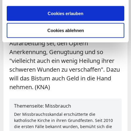
wirksam" gewesen seien. Auch seien
Cookies erlauben
Ausmaß und Schwere der durch nichts
zu rechtfertigenden Übergriffe
Cookies ablehnen
unterschätzt worden. Oberstes Ziel der
Aufarbeitung sei, den Opfern
Anerkennung, Genugtuung und so
"vielleicht auch ein wenig Heilung ihrer
schweren Wunden zu verschaffen". Dazu
will das Bistum auch Geld in die Hand
nehmen. (KNA)
Themenseite: Missbrauch
Der Missbrauchsskandal erschütterte die
katholische Kirche in ihren Grundfesten. Seit 2010
die ersten Fälle bekannt wurden, bemüht sich die