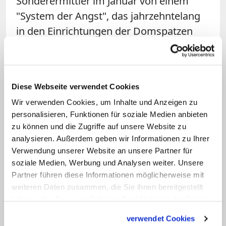
Sonderermittler im Januar von einem
"System der Angst", das jahrzehntelang
in den Einrichtungen der Domspatzen
geherrscht habe. Die Zahl der Prügel-
und Misshandlungsfälle gab Weber
damals mit 231 an, die der sexuellen
Diese Webseite verwendet Cookies
Übergriffe mit 62. Auch nach dem Bericht
Wir verwenden Cookies, um Inhalte und Anzeigen zu
meldeten sich mehrere Dutzend weitere
personalisieren, Funktionen für soziale Medien anbieten
ehemalige Domspatzen bei dem Juristen.
zu können und die Zugriffe auf unsere Website zu
analysieren. Außerdem geben wir Informationen zu Ihrer
Voderholzer, seit Januar 2013 Bischof von
Verwendung unserer Website an unsere Partner für
Regensburg, hat die Opfer wiederholt
soziale Medien, Werbung und Analysen weiter. Unsere
Partner führen diese Informationen möglicherweise mit
öffentlich um Vergebung gebeten
. Dabei
weiteren Daten zusammen, die Sie ihnen bereitgestellt
brachte er zugleich sein Bedauern
haben oder die sie im Rahmen Ihrer Nutzung der Dienste
darüber zum Ausdruck, dass frühere
gesammelt haben.
verwendet Cookies
Versuche einer Selbstkorrektur "zu wenig