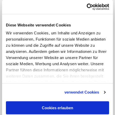
Bild: © KNA
Aloys und Petra Buch, ein Ehepaar aus dem
niederrheinischen Korschenbroich, nehmen als
Diese Webseite verwendet Cookies
Gasthörer (Auditoren) an der Familiensynode im
Wir verwenden Cookies, um Inhalte und Anzeigen zu
Oktober 2015 in Rom teil.
personalisieren, Funktionen für soziale Medien anbieten
zu können und die Zugriffe auf unsere Website zu
Petra und Aloys Buch
aus dem
analysieren. Außerdem geben wir Informationen zu Ihrer
niederrheinischen Korschenbroich sind
Verwendung unserer Website an unsere Partner für
soziale Medien, Werbung und Analysen weiter. Unsere
seit rund 40 Jahren verheiratet. Sie
Partner führen diese Informationen möglicherweise mit
werden zusammen mit 16 weiteren
weiteren Daten zusammen, die Sie ihnen bereitgestellt
Paaren aus aller Welt zu den wenigen
haben oder die sie im Rahmen Ihrer Nutzung der Dienste
Laien unter den insgesamt rund 400
gesammelt haben.
verwendet Cookies
Teilnehmern gehören. Als Gasthörer
("Auditores") sollen sie den Geistlichen
Cookies erlauben
und auch dem Papst von ihren