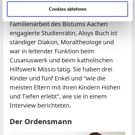
persönlichen Erfahrungen berichten.
Cookies ablehnen
Petra Buch ist eine in der diözesanen
Familienarbeit des Bistums Aachen
engagierte Studienrätin, Aloys Buch ist
ständiger Diakon, Moraltheologe und
war in leitender Funktion beim
Cusanuswerk und beim katholischen
Hilfswerk Missio tätig. Sie haben drei
Kinder und fünf Enkel und "wie die
meisten Eltern mit ihren Kindern Höhen
und Tiefen erlebt", wie sie in einem
Interview berichteten.
Der Ordensmann