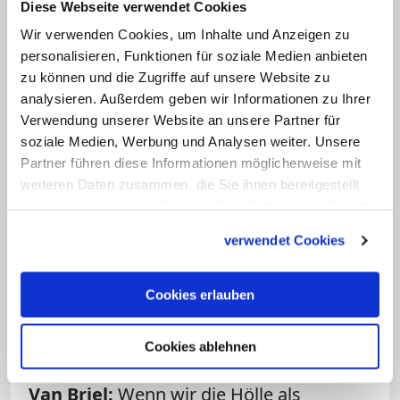
Zum Beispiel weil er zwar Gott mag, aber
Diese Webseite verwendet Cookies
einem bestimmten Menschen nicht
Wir verwenden Cookies, um Inhalte und Anzeigen zu
verzeihen will und ihm auch im Himmel
personalisieren, Funktionen für soziale Medien anbieten
zu können und die Zugriffe auf unsere Website zu
noch demütigen will. Dieser wird
analysieren. Außerdem geben wir Informationen zu Ihrer
vielleicht den Hinweis, dass der Himmel
Verwendung unserer Website an unsere Partner für
nicht teilbar ist, als "Ausschluss" vom
soziale Medien, Werbung und Analysen weiter. Unsere
Himmel erfahren. Wir können nicht Gott
Partner führen diese Informationen möglicherweise mit
weiteren Daten zusammen, die Sie ihnen bereitgestellt
lieben und einzelne Menschen weiter
haben oder die sie im Rahmen Ihrer Nutzung der Dienste
hassen. Aber auch hier kann uns ein Blick
gesammelt haben.
auf Jesus erlösen: Er ist für alle Menschen
verwendet Cookies
gestorben, sein Heilswille ist universal.
Cookies erlauben
Frage: Stimmt es, dass die Hölle leer
ist, weil Gott gnädig ist?
Cookies ablehnen
Van Briel:
Wenn wir die Hölle als