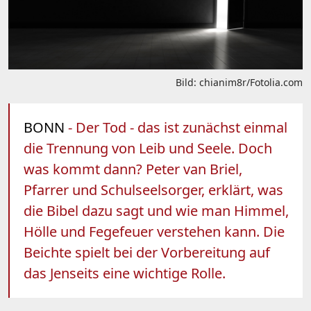
Bild: chianim8r/Fotolia.com
BONN
- Der Tod - das ist zunächst einmal
die Trennung von Leib und Seele. Doch
was kommt dann? Peter van Briel,
Pfarrer und Schulseelsorger, erklärt, was
die Bibel dazu sagt und wie man Himmel,
Hölle und Fegefeuer verstehen kann. Die
Beichte spielt bei der Vorbereitung auf
das Jenseits eine wichtige Rolle.