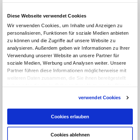
Geld in den Bereich Pastoral und
Gesellschaft fließt. Dazu zählen etwa die
Diese Webseite verwendet Cookies
Gemeindeseelsorge, aber auch Schulen
Wir verwenden Cookies, um Inhalte und Anzeigen zu
und Hochschulen, Erziehung und
personalisieren, Funktionen für soziale Medien anbieten
Beratung. "Wir geben Zuschüsse in Höhe
zu können und die Zugriffe auf unsere Website zu
von drei Millionen Euro für
analysieren. Außerdem geben wir Informationen zu Ihrer
Verwendung unserer Website an unsere Partner für
Baumaßnahmen im
soziale Medien, Werbung und Analysen weiter. Unsere
Kindergartenbereich, was auch mit den
Partner führen diese Informationen möglicherweise mit
neuen Anforderungen zusammenhängt,
weiteren Daten zusammen, die Sie ihnen bereitgestellt
Plätze für Kinder unter zwei Jahren zur
haben oder die sie im Rahmen Ihrer Nutzung der Dienste
gesammelt haben.
Verfügung zu stellen", konkretisiert
verwendet Cookies
Kirsten Straus, Finanzdirektorin des
Bistums Trier.
Cookies erlauben
Ein wichtiger Aufgabenbereich der Kirche
Cookies ablehnen