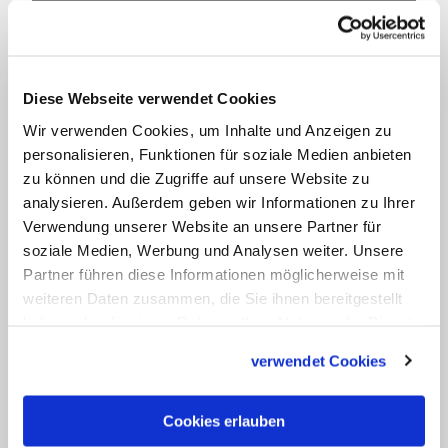
Hanke erklärte nun, dass in den
Diese Webseite verwendet Cookies
vergangenen Jahren mehrere
Wir verwenden Cookies, um Inhalte und Anzeigen zu
Maßnahmen ergriffen worden seien.
personalisieren, Funktionen für soziale Medien anbieten
Dazu zählten nicht nur eine
zu können und die Zugriffe auf unsere Website zu
psychotherapeutische Aufarbeitung und
analysieren. Außerdem geben wir Informationen zu Ihrer
Verwendung unserer Website an unsere Partner für
eine Begleitung durch erfahrene
soziale Medien, Werbung und Analysen weiter. Unsere
Geistliche, sondern auch eine
Partner führen diese Informationen möglicherweise mit
Beschäftigung mit Themen wie Flucht
weiteren Daten zusammen, die Sie ihnen bereitgestellt
und Migration. Der Kandidat habe sich
haben oder die sie im Rahmen Ihrer Nutzung der Dienste
gesammelt haben.
die private Wohnung einige Monate lang
verwendet Cookies
mit einem Flüchtling geteilt und sich am
Deutschunterricht für Migranten
Cookies erlauben
beteiligt. Darüber hinaus habe er