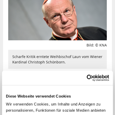
Bild: © KNA
Scharfe Kritik erntete Weihbischof Laun vom Wiener
Kardinal Christoph Schönborn.
Scharfe Kritik an Launs Aussagen kam
unter anderem vom Wiener Kardinal
Christoph Schönborn und vom
Diese Webseite verwendet Cookies
Salzburger Erzbischof Franz Lackner. Es
Wir verwenden Cookies, um Inhalte und Anzeigen zu
verbiete sich, "den Wert
personalisieren, Funktionen für soziale Medien anbieten