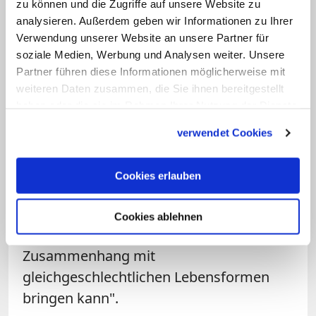
gleichgeschlechtlicher Beziehungen in
zu können und die Zugriffe auf unsere Website zu
analysieren. Außerdem geben wir Informationen zu Ihrer
einem Atemzug mit der Mafia oder KZs
Verwendung unserer Website an unsere Partner für
zu nennen, wie dies leider gerade
soziale Medien, Werbung und Analysen weiter. Unsere
geschehen ist", sagte Schönborn: "Diese
Partner führen diese Informationen möglicherweise mit
Dinge sind nicht vergleichbar. So zu
weiteren Daten zusammen, die Sie ihnen bereitgestellt
haben oder die sie im Rahmen Ihrer Nutzung der Dienste
reden ist inakzeptabel."
gesammelt haben.
verwendet Cookies
Lackner fügte hinzu: "Wortwahl und
Vergleich sind gänzlich unangemessen."
Cookies erlauben
Es sei unverständlich, "wie man
systematische Verbrechen gegen die
Cookies ablehnen
Menschheit in irgendeiner Weise in
Zusammenhang mit
gleichgeschlechtlichen Lebensformen
bringen kann".