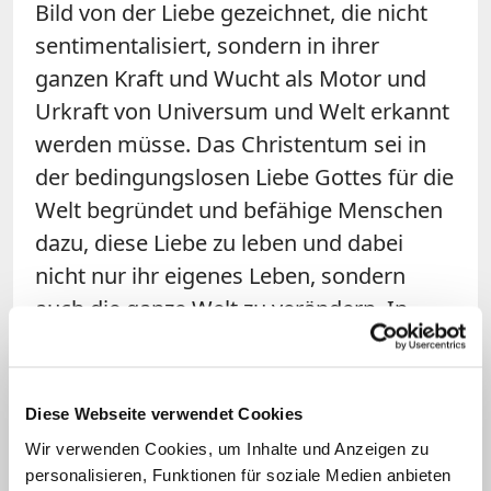
Bild von der Liebe gezeichnet, die nicht
sentimentalisiert, sondern in ihrer
ganzen Kraft und Wucht als Motor und
Urkraft von Universum und Welt erkannt
werden müsse. Das Christentum sei in
der bedingungslosen Liebe Gottes für die
Welt begründet und befähige Menschen
dazu, diese Liebe zu leben und dabei
nicht nur ihr eigenes Leben, sondern
auch die ganze Welt zu verändern. In
einer pfingstlichen Wendung brachte
Curry das Feuer ins Spiel, dessen
kontrollierter Gebrauch eine
Diese Webseite verwendet Cookies
atemberaubende Entwicklung nach sich
Wir verwenden Cookies, um Inhalte und Anzeigen zu
gezogen habe und sowohl materiell als
personalisieren, Funktionen für soziale Medien anbieten