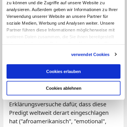
auch geistig dazu beitrage, die Menschen
zu können und die Zugriffe auf unsere Website zu
analysieren. Außerdem geben wir Informationen zu Ihrer
untereinander zu verbinden – bis hin zu
Verwendung unserer Website an unsere Partner für
den sozialen Netzwerken.
soziale Medien, Werbung und Analysen weiter. Unsere
Partner führen diese Informationen möglicherweise mit
Als Kronzeugen zitierte er dazu den in der
weiteren Daten zusammen, die Sie ihnen bereitgestellt
katholischen Kirche nicht unumstrittenen
haben oder die sie im Rahmen Ihrer Nutzung der Dienste
gesammelt haben.
Jesuiten und Naturwissenschaftler
verwendet Cookies
Teilhard de Chardin. Die Verbindung von
"Feuer" und "Liebe" anlässlich einer
Cookies erlauben
Hochzeit hätte Pfingsten nicht
anschaulicher einläuten können. Die
Cookies ablehnen
etwas hilflos anmutenden
Erklärungsversuche dafür, dass diese
Predigt weltweit derart eingeschlagen
hat ("afroamerikanisch", "emotional",