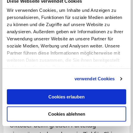
Nordwesten und die Menschen in Tibet
Diese Webseite verwendet Cookies
sehen sich verheerenden Verfolgungen
Wir verwenden Cookies, um Inhalte und Anzeigen zu
personalisieren, Funktionen für soziale Medien anbieten
ausgesetzt: Heiligtümer stehen plötzlich
zu können und die Zugriffe auf unsere Website zu
in Brand, die Bewegungsfreiheit wird
analysieren. Außerdem geben wir Informationen zu Ihrer
eingeschränkt, mit Gewalt muss jederzeit
Verwendung unserer Website an unsere Partner für
gerechnet werden.
soziale Medien, Werbung und Analysen weiter. Unsere
Partner führen diese Informationen möglicherweise mit
weiteren Daten zusammen, die Sie ihnen bereitgestellt
So sehr man sich im Westen wünscht,
haben oder die sie im Rahmen Ihrer Nutzung der Dienste
dass China zu den zivilisierten Nationen
gesammelt haben.
verwendet Cookies
des 21. Jahrhunderts aufschließt, so weit
ist es im Moment, leider, leider noch
Cookies erlauben
davon entfernt. Wer Leadership im 21.
Jahrhundert einnehmen will - und
Cookies ablehnen
Präsident Xi hat ja im vergangenen
Oktober beim großen Parteitag