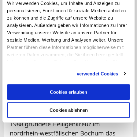
Wir verwenden Cookies, um Inhalte und Anzeigen zu
es von zwölf Mönchen aus dem
personalisieren, Funktionen für soziale Medien anbieten
französischen Zisterzienserkloster
zu können und die Zugriffe auf unsere Website zu
Morimond im Wienerwald gegründet.
analysieren. Außerdem geben wir Informationen zu Ihrer
Verwendung unserer Website an unsere Partner für
Das Stift gehört zu den größten
soziale Medien, Werbung und Analysen weiter. Unsere
mittelalterlichen Klosteranlagen der Welt.
Partner führen diese Informationen möglicherweise mit
Papst Benedikt XVI. besuchte
weiteren Daten zusammen, die Sie ihnen bereitgestellt
Heiligenkreuz 2007.
haben oder die sie im Rahmen Ihrer Nutzung der Dienste
gesammelt haben.
verwendet Cookies
Die rund 100 Zisterzienser des Klosters
wirken als Seelsorger in der Region.
Cookies erlauben
Zudem betreiben sie seit 1802 eine
eigene Philosophisch-Theologische
Cookies ablehnen
Hochschule für die Priesterausbildung.
1988 gründete Heiligenkreuz im
nordrhein-westfälischen Bochum das