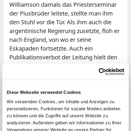
Williamson damals das Priesterseminar
der Piusbrüder leitete, stellte man ihm
den Stuhl vor die Tür. Als ihm auch die
argentinische Regierung zusetzte, floh er
nach England, von wo er seine
Eskapaden fortsetzte. Auch ein
Publikationsverbot der Leitung hielt den
heute 72-Jährigen nicht davon ab, das
zwischen Rom und Econe vereinbarte
Stillschweigen zu umgehen und alle
Einigungsbemühungen zu sabotieren.
Diese Webseite verwendet Cookies
Wir verwenden Cookies, um Inhalte und Anzeigen zu
Interne Dokumente tauchten im Internet
personalisieren, Funktionen für soziale Medien anbieten
auf; die Meinungsverschiedenheiten
zu können und die Zugriffe auf unsere Website zu
analysieren. Außerdem geben wir Informationen zu Ihrer
zwischen dem Oberen und den drei
Verwendung unserer Website an unsere Partner für