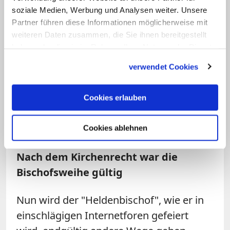
anderen Bischöfen konnten nicht
soziale Medien, Werbung und Analysen weiter. Unsere
verborgen bleiben. Fellay beklagte, er
Partner führen diese Informationen möglicherweise mit
werde von den eigenen Leuten
weiteren Daten zusammen, die Sie ihnen bereitgestellt
haben oder die sie im Rahmen Ihrer Nutzung der Dienste
hintergangen. In der heißen Phase der
gesammelt haben.
Verhandlungen im Frühjahr 2012 teilte
verwendet Cookies
der Vatikan mit, man werde nur noch mit
Fellay selbst verhandeln. Williamson
Cookies erlauben
wurde gar vom Generalkapitel der
Bruderschaft Anfang Juli ausgeschlossen.
Cookies ablehnen
Nach dem Kirchenrecht war die
Bischofsweihe gültig
Nun wird der "Heldenbischof", wie er in
einschlägigen Internetforen gefeiert