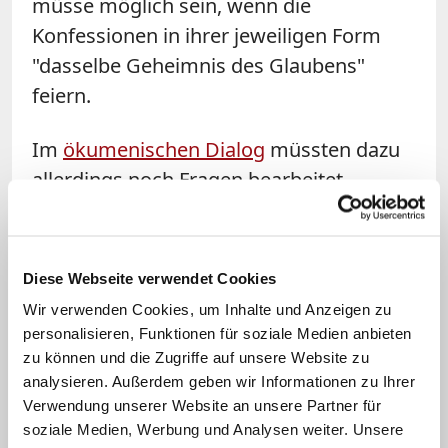
müsse möglich sein, wenn die
Konfessionen in ihrer jeweiligen Form
"dasselbe Geheimnis des Glaubens"
feiern.
Im
ökumenischen Dialog
müssten dazu
allerdings noch Fragen bearbeitet
werden, so Söding. Mit Blick auf
Ordination und Ämtertheologie müssten
sowohl die evangelische wie auch die
Diese Webseite verwendet Cookies
katholische Seite Praktiken überprüfen;
Wir verwenden Cookies, um Inhalte und Anzeigen zu
während protestantisch "der Begriff der
personalisieren, Funktionen für soziale Medien anbieten
'Ordnung', der die Notwendigkeit einer
zu können und die Zugriffe auf unsere Website zu
analysieren. Außerdem geben wir Informationen zu Ihrer
Ordination begründet, in seiner
Verwendung unserer Website an unsere Partner für
theologischen Dignität" erschlossen
soziale Medien, Werbung und Analysen weiter. Unsere