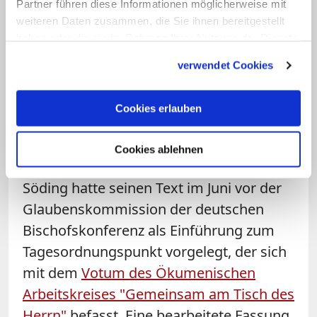
werden müsse, stünde es für die
Partner führen diese Informationen möglicherweise mit
katholische Seite an, die Amtstheologie
weiteren Daten zusammen, die Sie ihnen bereitgestellt
haben oder die sie im Rahmen Ihrer Nutzung der Dienste
einer "charismentheologischen
gesammelt haben.
Rekonstruktion" zu unterziehen, "die den
verwendet Cookies
priesterlichen Dienst in seiner
spezifischen Qualität nicht aus der
Cookies erlauben
communio der Gläubigen heraushebt,
sondern in sie einbettet".
Cookies ablehnen
Söding hatte seinen Text im Juni vor der
Glaubenskommission der deutschen
Bischofskonferenz als Einführung zum
Tagesordnungspunkt vorgelegt, der sich
mit dem
Votum des Ökumenischen
Arbeitskreises "Gemeinsam am Tisch des
Herrn"
befasst. Eine bearbeitete Fassung