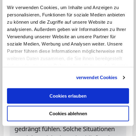
dem Schutz der Autonomie des
Wir verwenden Cookies, um Inhalte und Anzeigen zu
Menschen verbunden weiß, ist ein
personalisieren, Funktionen für soziale Medien anbieten
hohes Gut. Diese vom Rechtsstaat
zu können und die Zugriffe auf unsere Website zu
geachtete Selbstbestimmung muss
analysieren. Außerdem geben wir Informationen zu Ihrer
selbstverständlich auch im Sterben
Verwendung unserer Website an unsere Partner für
soziale Medien, Werbung und Analysen weiter. Unsere
gelten. Dadurch wird jedoch der
Partner führen diese Informationen möglicherweise mit
assistierte Suizid nicht zu einer
weiteren Daten zusammen, die Sie ihnen bereitgestellt
ethisch zustimmungsfähigen
haben oder die sie im Rahmen Ihrer Nutzung der Dienste
Handlungsmöglichkeit. Den
gesammelt haben.
verwendet Cookies
deutschen Bischöfen ist bewusst,
dass es Situationen im Leben geben
Cookies erlauben
kann, in denen Menschen
Suizidwünsche entwickeln oder sich
Cookies ablehnen
gar zu suizidalen Handlungen
gedrängt fühlen. Solche Situationen