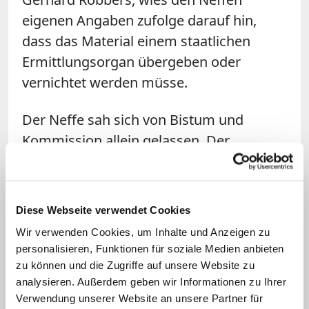
eigenen Angaben zufolge darauf hin,
dass das Material einem staatlichen
Ermittlungsorgan übergeben oder
vernichtet werden müsse.
Der Neffe sah sich von Bistum und
Kommission allein gelassen. Der
Münsteraner Kirchenrechtler Thomas
Schüller sagte dem "SWR", Aufgabe von
Bistum und Kommission wäre es
Diese Webseite verwendet Cookies
gewesen, den Neffen zur
Wir verwenden Cookies, um Inhalte und Anzeigen zu
Staatsanwaltschaft und zur Polizei zu
personalisieren, Funktionen für soziale Medien anbieten
begleiten, um Wege zu suchen, die Fotos
zu können und die Zugriffe auf unsere Website zu
analysieren. Außerdem geben wir Informationen zu Ihrer
rechtssicher zu untersuchen.
Bischof
Verwendung unserer Website an unsere Partner für
Stephan Ackermann sicherte am Freitag