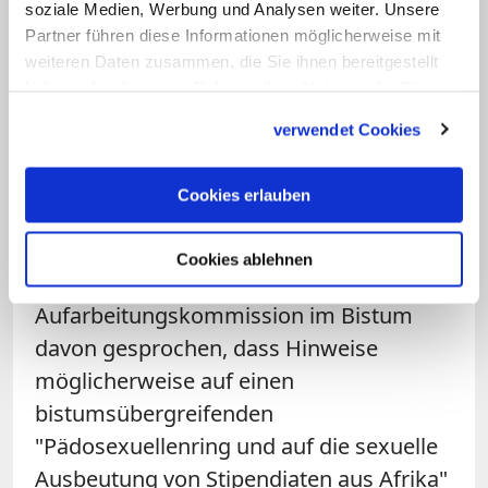
soziale Medien, Werbung und Analysen weiter. Unsere
eine umfassende Aufarbeitung des Falles
Partner führen diese Informationen möglicherweise mit
zu.
weiteren Daten zusammen, die Sie ihnen bereitgestellt
haben oder die sie im Rahmen Ihrer Nutzung der Dienste
gesammelt haben.
Da der Priester zuletzt im Saarland lebte,
verwendet Cookies
befasst sich auch die Staatsanwaltschaft
Saarbrücken mit dem Fall. In
Cookies erlauben
Vorermittlungen will sie herausfinden, ob
es noch lebende Tatbeteiligte und nicht
Cookies ablehnen
verjährte Taten gibt. Zuletzt hatte die
Aufarbeitungskommission im Bistum
davon gesprochen, dass Hinweise
möglicherweise auf einen
bistumsübergreifenden
"Pädosexuellenring und auf die sexuelle
Ausbeutung von Stipendiaten aus Afrika"