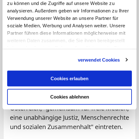
zu können und die Zugriffe auf unsere Website zu
Menschenkette zur Verteidigung der
analysieren. Außerdem geben wir Informationen zu Ihrer
Demokratie
Verwendung unserer Website an unsere Partner für
soziale Medien, Werbung und Analysen weiter. Unsere
Unterdessen rief das Österreichische
Partner führen diese Informationen möglicherweise mit
weiteren Daten zusammen, die Sie ihnen bereitgestellt
Netzwerk Zivilgesellschaft für
haben oder die sie im Rahmen Ihrer Nutzung der Dienste
Donnerstagabend zu einer Protestaktion
gesammelt haben.
verwendet Cookies
in Form einer Menschenkette auf. Unter
dem Motto "Alarm für die Republik!
Cookies erlauben
Demokratie verteidigen!" wollen die
Initiatoren, darunter die Diakonie
Cookies ablehnen
Österreich und die Katholischen Aktion
Österreich, "gemeinsam für freie Medien,
eine unabhängige Justiz, Menschenrechte
und sozialen Zusammenhalt" eintreten.