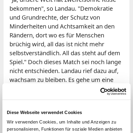
bekommen", so Landau. "Demokratie
und Grundrechte, der Schutz von
Minderheiten und Achtsamkeit an den
Rändern, dort wo es für Menschen
brüchig wird, all das ist nicht mehr
selbstverständlich. All das steht auf dem
Spiel." Doch dieses Match sei noch lange
nicht entschieden. Landau rief dazu auf,
wachsam zu bleiben. Es gehe um eine
Zukunft, in der liberale Werte, die gleiche
Würde jedes Menschen weiterhin
Bestand haben und in der das Recht nicht
Diese Webseite verwendet Cookies
vom Stärkeren, sondern von starken,
Wir verwenden Cookies, um Inhalte und Anzeigen zu
demokratischen Institutionen ausgeht.
personalisieren, Funktionen für soziale Medien anbieten