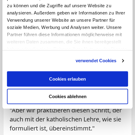
irgendwie konstruierte" Form eines
zu können und die Zugriffe auf unsere Website zu
gemeinsamen Gottesdienstes, "sondern
analysieren. Außerdem geben wir Informationen zu Ihrer
wir laden uns gegenseitig ein zur
Verwendung unserer Website an unsere Partner für
soziale Medien, Werbung und Analysen weiter. Unsere
Teilnahme an der Liturgie der einzelnen
Partner führen diese Informationen möglicherweise mit
Konfessionen", sagte der Bischof. Wenn
weiteren Daten zusammen, die Sie ihnen bereitgestellt
dann eine evangelischer Christ sich im
haben oder die sie im Rahmen Ihrer Nutzung der Dienste
Gewissen dafür entscheide, im
gesammelt haben.
verwendet Cookies
katholischen Gottesdienst die
Kommunion zu empfangen, dann werde
Cookies erlauben
diese ihm gereicht. Auch das sei ein
großer Schritt, der innerkatholisch und in
Cookies ablehnen
Rom auf Widerspruch gestoßen sei.
"Aber wir praktizieren diesen Schritt, der
auch mit der katholischen Lehre, wie sie
formuliert ist, übereinstimmt."