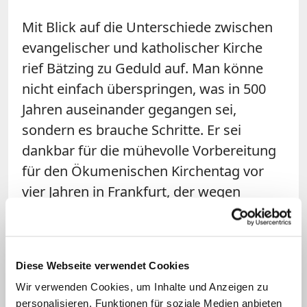
Mit Blick auf die Unterschiede zwischen
evangelischer und katholischer Kirche
rief Bätzing zu Geduld auf. Man könne
nicht einfach überspringen, was in 500
Jahren auseinander gegangen sei,
sondern es brauche Schritte. Er sei
dankbar für die mühevolle Vorbereitung
für den Ökumenischen Kirchentag vor
vier Jahren in Frankfurt, der wegen
Corona nur digital habe stattfinden
können. Was dafür erarbeitet worden sei,
sei vielen gar nicht bekannt.
Diese Webseite verwendet Cookies
Wir verwenden Cookies, um Inhalte und Anzeigen zu
Zwar gebe es nicht "eine gemeinsame
personalisieren, Funktionen für soziale Medien anbieten