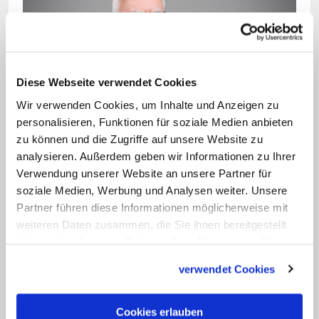
Diese Webseite verwendet Cookies
Wir verwenden Cookies, um Inhalte und Anzeigen zu
Bild: © KNA/Julia Steinbrecht
personalisieren, Funktionen für soziale Medien anbieten
zu können und die Zugriffe auf unsere Website zu
Berlins Erzbischof Heiner Koch war 2005 als
Generalsekretär der Chef-Organisator des
analysieren. Außerdem geben wir Informationen zu Ihrer
Weltjugendtags in Köln.
Verwendung unserer Website an unsere Partner für
soziale Medien, Werbung und Analysen weiter. Unsere
Partner führen diese Informationen möglicherweise mit
Frage: Was hätten Sie aus heutiger
weiteren Daten zusammen, die Sie ihnen bereitgestellt
Sicht vor 20 Jahren anders geplant?
haben oder die sie im Rahmen Ihrer Nutzung der Dienste
gesammelt haben.
verwendet Cookies
Koch:
Köln ist damals an seine Grenzen
gekommen: Der Bahnhof musste zum
Cookies erlauben
Beispiel immer wieder geschlossen