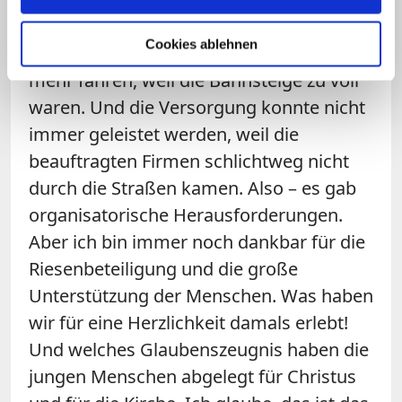
werden, weil wir keinen dort mehr
Cookies ablehnen
unterkriegten. Die Züge konnten nicht
mehr fahren, weil die Bahnsteige zu voll
waren. Und die Versorgung konnte nicht
immer geleistet werden, weil die
beauftragten Firmen schlichtweg nicht
durch die Straßen kamen. Also – es gab
organisatorische Herausforderungen.
Aber ich bin immer noch dankbar für die
Riesenbeteiligung und die große
Unterstützung der Menschen. Was haben
wir für eine Herzlichkeit damals erlebt!
Und welches Glaubenszeugnis haben die
jungen Menschen abgelegt für Christus