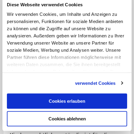
Schlüsseldienstes
Zugang zu ihrem
Diese Webseite verwendet Cookies
ehemaligen Kloster verschafft
. Zuvor
Wir verwenden Cookies, um Inhalte und Anzeigen zu
waren sie in einem Caritas-Altersheim
personalisieren, Funktionen für soziale Medien anbieten
untergebracht. Das Kloster Goldenstein
zu können und die Zugriffe auf unsere Website zu
analysieren. Außerdem geben wir Informationen zu Ihrer
war 2022 in den Besitz der Erzbistums
Verwendung unserer Website an unsere Partner für
Salzburg und des österreichischen
soziale Medien, Werbung und Analysen weiter. Unsere
Chorherrenstifts Reichersberg
Partner führen diese Informationen möglicherweise mit
übergegangen. Den verbliebenen
weiteren Daten zusammen, die Sie ihnen bereitgestellt
haben oder die sie im Rahmen Ihrer Nutzung der Dienste
Schwestern wurde zugesichert, dass sie
gesammelt haben.
im Kloster bleiben können, solange es
verwendet Cookies
ihre Gesundheit erlaubt. Nach mehreren
Krankenhausaufenthalten wurden sie im
Cookies erlauben
Dezember 2023 in das Altersheim
gebracht.
Cookies ablehnen