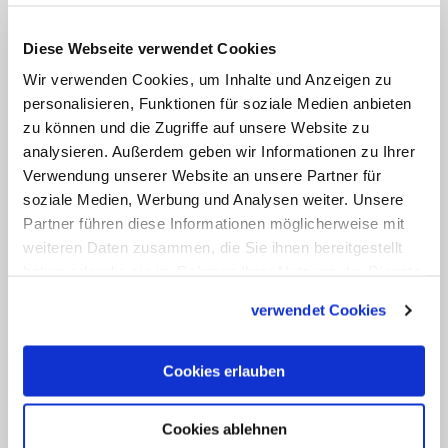
gehören würde. Die Zisterzienser haben
im 13. und 14. Jahrhundert eine wichtige
Diese Webseite verwendet Cookies
Rolle bei der Besiedlung Ostdeutschlands
Wir verwenden Cookies, um Inhalte und Anzeigen zu
personalisieren, Funktionen für soziale Medien anbieten
gespielt. Weite Teile Brandenburgs sind
zu können und die Zugriffe auf unsere Website zu
von Zisterziensern kultiviert worden.
analysieren. Außerdem geben wir Informationen zu Ihrer
Fischzucht, Landwirtschaft,
Verwendung unserer Website an unsere Partner für
Forstwirtschaft, Weinbau und Architektur
soziale Medien, Werbung und Analysen weiter. Unsere
Partner führen diese Informationen möglicherweise mit
sind durch den Orden in Brandenburg
weiteren Daten zusammen, die Sie ihnen bereitgestellt
entscheidend geprägt worden.
haben oder die sie im Rahmen Ihrer Nutzung der Dienste
"Brandenburg ist fast so etwas wie ein
gesammelt haben.
verwendet Cookies
Heimatland des Zisterzienserordens",
sagt Abt Maximilian mit Blick auf die
Cookies erlauben
Geschichte.
Cookies ablehnen
Heute sind Mönche in Brandenburg