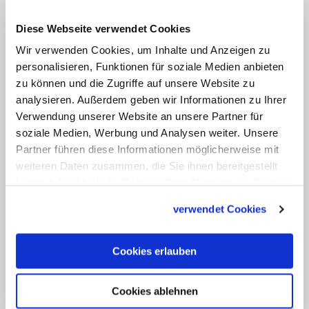
Die Seelsorgegespräche finden unter vier
Diese Webseite verwendet Cookies
Augen statt und bleiben vertraulich.
Wir verwenden Cookies, um Inhalte und Anzeigen zu
Daneben geben die Polizeiseelsorger
personalisieren, Funktionen für soziale Medien anbieten
auch berufsethischen Unterricht, der die
zu können und die Zugriffe auf unsere Website zu
analysieren. Außerdem geben wir Informationen zu Ihrer
Beamten auf Grundlage ihrer sittlichen
Verwendung unserer Website an unsere Partner für
Maßstäbe zu einer Berufserfüllung
soziale Medien, Werbung und Analysen weiter. Unsere
verhelfen will, die ihrem
Partner führen diese Informationen möglicherweise mit
verantwortungsvollen Amt entspricht,
weiteren Daten zusammen, die Sie ihnen bereitgestellt
haben oder die sie im Rahmen Ihrer Nutzung der Dienste
wie es in einem Runderlass des
gesammelt haben.
Innenministers vom 1962 heißt, der auch
verwendet Cookies
heute noch Gültigkeit hat. Zur Teilnahme
an diesem Unterricht ist jeder
Cookies erlauben
Polizeibeamte verpflichtet. (skn)
Cookies ablehnen