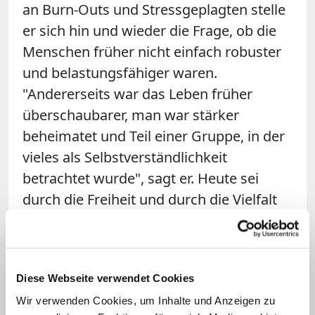
an Burn-Outs und Stressgeplagten stelle
er sich hin und wieder die Frage, ob die
Menschen früher nicht einfach robuster
und belastungsfähiger waren.
"Andererseits war das Leben früher
überschaubarer, man war stärker
beheimatet und Teil einer Gruppe, in der
vieles als Selbstverständlichkeit
betrachtet wurde", sagt er. Heute sei
durch die Freiheit und durch die Vielfalt
auch ein viel größerer Druck da, alles
selbst entscheiden zu müssen.
Der 63-Jährige will aber keinen
Diese Webseite verwendet Cookies
einseitigen Blick auf den Job nur als
Wir verwenden Cookies, um Inhalte und Anzeigen zu