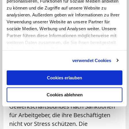
personalisieren, Funktionen für soziale Medien anbieten
Stressfaktor: Wenn man Anerkennung
zu können und die Zugriffe auf unsere Website zu
bekomme und selbst in seiner Arbeit
analysieren. Außerdem geben wir Informationen zu Ihrer
einen Sinn sehe, dann könne sie
Verwendung unserer Website an unsere Partner für
befriedigend sein. So gab auch bei der
soziale Medien, Werbung und Analysen weiter. Unsere
Partner führen diese Informationen möglicherweise mit
Umfrage jeder zweite Berufstätige an,
weiteren Daten zusammen, die Sie ihnen bereitgestellt
sich durch Stress erst richtig angespornt
haben oder die sie im Rahmen Ihrer Nutzung der Dienste
und zur Kreativität beflügelt zu fühlen.
gesammelt haben.
verwendet Cookies
Problematisch werde es erst, wenn die
Arbeit andauernd überfordert oder man
Cookies erlauben
sie nur als reinen Broterwerb sehe, sagt
auch Müller. Er hält nichts von der
Cookies ablehnen
Forderung des Deutschen
Gewerkschaftsbundes nach Sanktionen
für Arbeitgeber, die ihre Beschäftigten
nicht vor Stress schützen. Die