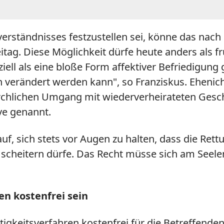
rständnisses festzustellen sei, könne das nach 
reitag. Diese Möglichkeit dürfe heute anders als
ll als eine bloße Form affektiver Befriedigung 
en verändert werden kann", so Franziskus. Eheni
irchlichen Umgang mit wiederverheirateten Ges
ive genannt.
auf, sich stets vor Augen zu halten, dass die Ret
 scheitern dürfe. Das Recht müsse sich am Seelen
en kostenfrei sein
tigkeitsverfahren kostenfrei für die Betreffend