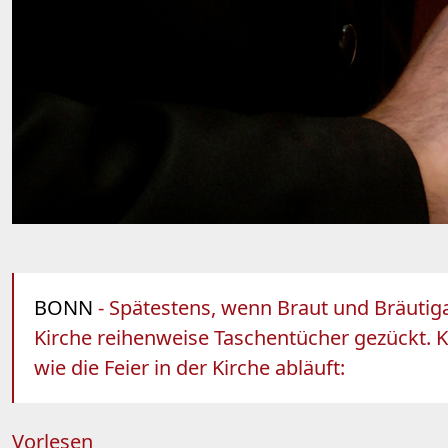
BONN
- Spätestens, wenn Braut und Bräutig
Kirche reihenweise Taschentücher gezückt. K
wie die Feier in der Kirche abläuft:
Vorlesen