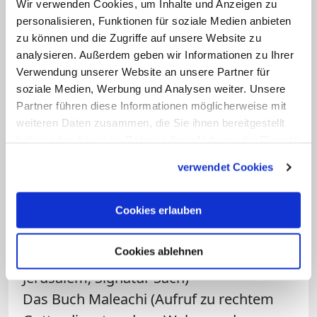
Das Buch Habakuk (Vision vom Jüngsten
Wir verwenden Cookies, um Inhalte und Anzeigen zu
Gericht mit der Botschaft: Nur wer
personalisieren, Funktionen für soziale Medien anbieten
zu können und die Zugriffe auf unsere Website zu
glaubt, wird gerettet; Signatur Hab)
analysieren. Außerdem geben wir Informationen zu Ihrer
Das Buch Zefanja (Ankündigung eines
Verwendung unserer Website an unsere Partner für
"Tags des Zorns" für Israel und alle
soziale Medien, Werbung und Analysen weiter. Unsere
Völker und Verheißung einer Heilszeit;
Partner führen diese Informationen möglicherweise mit
weiteren Daten zusammen, die Sie ihnen bereitgestellt
Signatur Zef)
haben oder die sie im Rahmen Ihrer Nutzung der Dienste
Das Buch Haggai (Wiederaufbau des
gesammelt haben.
verwendet Cookies
Tempels nach dem babylonischen Exil;
Signatur Hag)
Cookies erlauben
Das Buch Sacharja (Überwindung der
Unterdrückung und die Neuerrichtung
Cookies ablehnen
des Tempels; Kampf der Völker um
Jerusalem; Signatur Sach)
Das Buch Maleachi (Aufruf zu rechtem