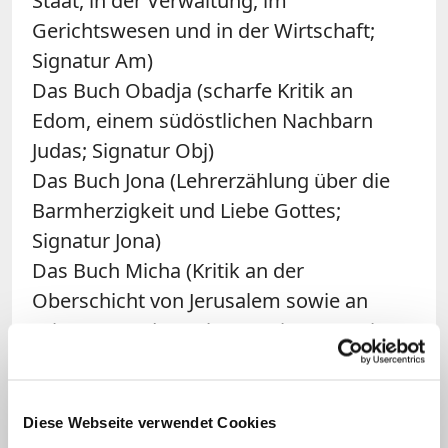
Staat, in der Verwaltung, im
Gerichtswesen und in der Wirtschaft;
Signatur Am)
Das Buch Obadja (scharfe Kritik an
Edom, einem südöstlichen Nachbarn
Judas; Signatur Obj)
Das Buch Jona (Lehrerzählung über die
Barmherzigkeit und Liebe Gottes;
Signatur Jona)
Das Buch Micha (Kritik an der
Oberschicht von Jerusalem sowie an
Priestern und Propheten; Signatur Mi)
Das Buch Nahum (Hoffnung für die Juden
unter der assyrischen Fremdherrschaft;
Signatur Nah)
Diese Webseite verwendet Cookies