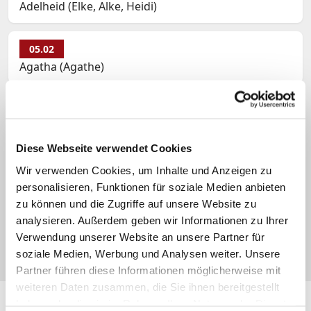
Adelheid (Elke, Alke, Heidi)
05.02
Agatha (Agathe)
05.02
Ingenuin (Ingwin) u. Albuin (Albwin, Alwin)
Diese Webseite verwendet Cookies
05.02
Wir verwenden Cookies, um Inhalte und Anzeigen zu
Melvin (Mel, Malwin)
personalisieren, Funktionen für soziale Medien anbieten
zu können und die Zugriffe auf unsere Website zu
analysieren. Außerdem geben wir Informationen zu Ihrer
05.02
Verwendung unserer Website an unsere Partner für
Tabea (Tabitha, Tabita)
soziale Medien, Werbung und Analysen weiter. Unsere
Partner führen diese Informationen möglicherweise mit
weiteren Daten zusammen, die Sie ihnen bereitgestellt
Folgen Sie
katholisch.de
auch hier:
haben oder die sie im Rahmen Ihrer Nutzung der Dienste