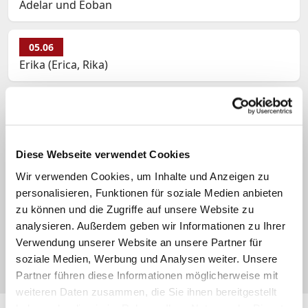
Adelar und Eoban
05.06
Erika (Erica, Rika)
05.06
Ferdinand (Fernando, Fernand, Fernandez,
FernÃ£o, Ferrante)
Diese Webseite verwendet Cookies
Wir verwenden Cookies, um Inhalte und Anzeigen zu
05.06
personalisieren, Funktionen für soziale Medien anbieten
Meinwerk
zu können und die Zugriffe auf unsere Website zu
analysieren. Außerdem geben wir Informationen zu Ihrer
Verwendung unserer Website an unsere Partner für
05.06
soziale Medien, Werbung und Analysen weiter. Unsere
Winfried Bonifatius (Bonifaz)
Partner führen diese Informationen möglicherweise mit
weiteren Daten zusammen, die Sie ihnen bereitgestellt
haben oder die sie im Rahmen Ihrer Nutzung der Dienste