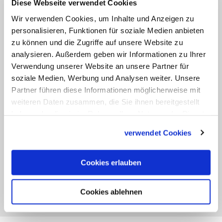
Diese Webseite verwendet Cookies
Adelar und Eoban
Wir verwenden Cookies, um Inhalte und Anzeigen zu
personalisieren, Funktionen für soziale Medien anbieten
05.06
zu können und die Zugriffe auf unsere Website zu
Erika (Erica, Rika)
analysieren. Außerdem geben wir Informationen zu Ihrer
Verwendung unserer Website an unsere Partner für
soziale Medien, Werbung und Analysen weiter. Unsere
05.06
Partner führen diese Informationen möglicherweise mit
Ferdinand (Fernando, Fernand, Fernandez,
weiteren Daten zusammen, die Sie ihnen bereitgestellt
FernÃ£o, Ferrante)
haben oder die sie im Rahmen Ihrer Nutzung der Dienste
gesammelt haben.
verwendet Cookies
05.06
Meinwerk
Cookies erlauben
05.06
Winfried Bonifatius (Bonifaz)
Cookies ablehnen