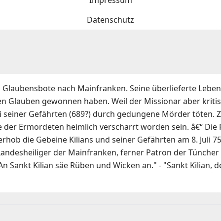
Impressum
Datenschutz
 Glaubensbote nach Mainfranken. Seine überlieferte Lebensg
en Glauben gewonnen haben. Weil der Missionar aber kritisi
ei seiner Gefährten (689?) durch gedungene Mörder töten.
me der Ermordeten heimlich verscharrt worden sein. â€“ Die
hob die Gebeine Kilians und seiner Gefährten am 8. Juli 75
 Landesheiliger der Mainfranken, ferner Patron der Tünche
ankt Kilian säe Rüben und Wicken an." - "Sankt Kilian, der