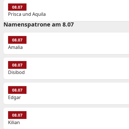
08.07
Prisca und Aquila
Namenspatrone am 8.07
08.07
Amalia
08.07
Disibod
08.07
Edgar
08.07
Kilian