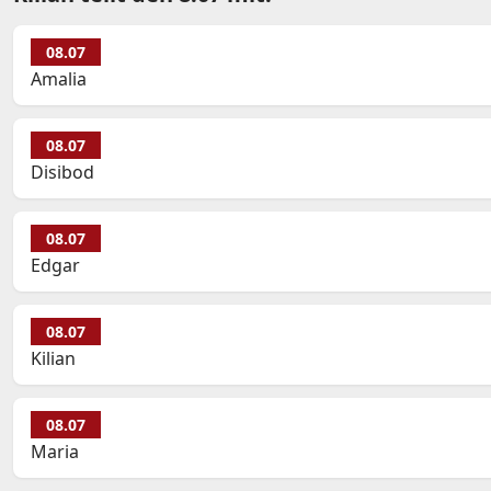
08.07
Amalia
08.07
Disibod
08.07
Edgar
08.07
Kilian
08.07
Maria