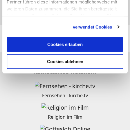
Partner führen diese Informationen möglicherweise mit
10.06
weiteren Daten zusammen, die Sie ihnen bereitgestellt
Olivia
haben oder die sie im Rahmen Ihrer Nutzung der Dienste
gesammelt haben.
verwendet Cookies
Folgen Sie
katholisch.de
auch hier:
Cookies erlauben
Cookies ablehnen
katholisch.de-Netzwerk
Fernsehen - kirche.tv
Religion im Film