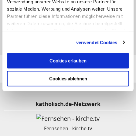
Verwendung unserer Website an unsere Partner für
16.06
soziale Medien, Werbung und Analysen weiter. Unsere
Luitgard (Lukardis)
Partner führen diese Informationen möglicherweise mit
weiteren Daten zusammen, die Sie ihnen bereitgestellt
haben oder die sie im Rahmen Ihrer Nutzung der Dienste
16.06
gesammelt haben.
Quirin
verwendet Cookies
Folgen Sie
katholisch.de
auch hier:
Cookies erlauben
Cookies ablehnen
katholisch.de-Netzwerk
Fernsehen - kirche.tv