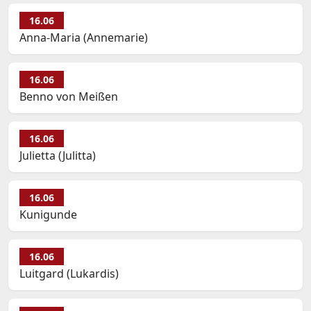
16.06
Anna-Maria (Annemarie)
16.06
Benno von Meißen
16.06
Julietta (Julitta)
16.06
Kunigunde
16.06
Luitgard (Lukardis)