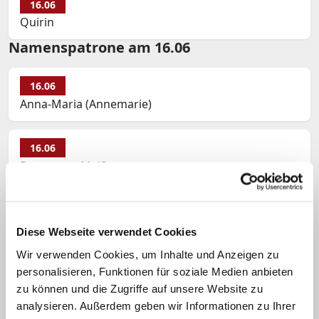
16.06
Quirin
Namenspatrone am 16.06
16.06
Anna-Maria (Annemarie)
16.06
Benno von Meißen
16.06
Julietta (Julitta)
Diese Webseite verwendet Cookies
Wir verwenden Cookies, um Inhalte und Anzeigen zu
personalisieren, Funktionen für soziale Medien anbieten
16.06
zu können und die Zugriffe auf unsere Website zu
Kunigunde
analysieren. Außerdem geben wir Informationen zu Ihrer