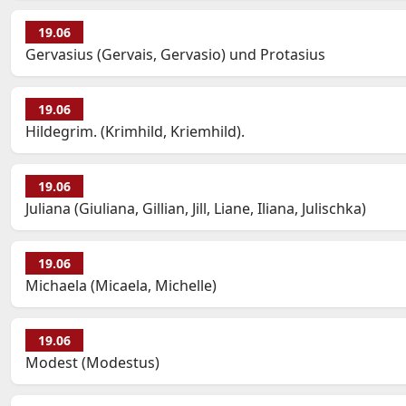
19.06
Gervasius (Gervais, Gervasio) und Protasius
19.06
Hildegrim. (Krimhild, Kriemhild).
19.06
Juliana (Giuliana, Gillian, Jill, Liane, Iliana, Julischka)
19.06
Michaela (Micaela, Michelle)
19.06
Modest (Modestus)