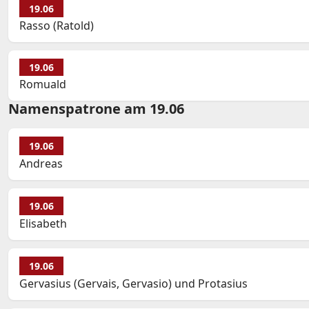
19.06
Rasso (Ratold)
19.06
Romuald
Namenspatrone am 19.06
19.06
Andreas
19.06
Elisabeth
19.06
Gervasius (Gervais, Gervasio) und Protasius