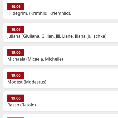
19.06
Hildegrim. (Krimhild, Kriemhild).
19.06
Juliana (Giuliana, Gillian, Jill, Liane, Iliana, Julischka)
19.06
Michaela (Micaela, Michelle)
19.06
Modest (Modestus)
19.06
Rasso (Ratold)