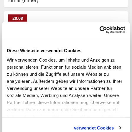
Elmar (Elmer)
28.08
Hermes
28.08
Vivian
Diese Webseite verwendet Cookies
Namenspatrone am 28.08
Wir verwenden Cookies, um Inhalte und Anzeigen zu
personalisieren, Funktionen für soziale Medien anbieten
zu können und die Zugriffe auf unsere Website zu
28.08
analysieren. Außerdem geben wir Informationen zu Ihrer
Adelinde (Alinda, Alinde)
Verwendung unserer Website an unsere Partner für
soziale Medien, Werbung und Analysen weiter. Unsere
Partner führen diese Informationen möglicherweise mit
28.08
weiteren Daten zusammen, die Sie ihnen bereitgestellt
Alina (Aline, Adeline)
haben oder die sie im Rahmen Ihrer Nutzung der Dienste
gesammelt haben.
28.08
verwendet Cookies