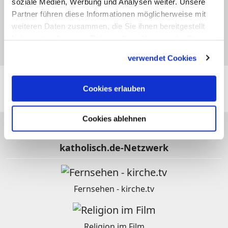
soziale Medien, Werbung und Analysen weiter. Unsere
Partner führen diese Informationen möglicherweise mit
weiteren Daten zusammen, die Sie ihnen bereitgestellt
28.08
haben oder die sie im Rahmen Ihrer Nutzung der Dienste
Vivian
gesammelt haben.
verwendet Cookies
Folgen Sie
katholisch.de
auch hier:
Cookies erlauben
Cookies ablehnen
katholisch.de-Netzwerk
Fernsehen - kirche.tv
Religion im Film