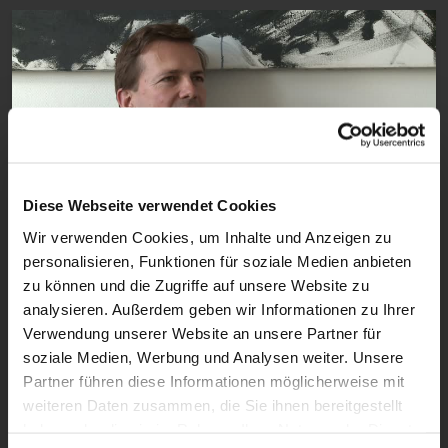
Diese Webseite verwendet Cookies
8:22
Wir verwenden Cookies, um Inhalte und Anzeigen zu
personalisieren, Funktionen für soziale Medien anbieten
VIDEO
zu können und die Zugriffe auf unsere Website zu
"Heeg auf dem Weg" zu
analysieren. Außerdem geben wir Informationen zu Ihrer
Regierungssprecher Steffen Seibert
Verwendung unserer Website an unsere Partner für
soziale Medien, Werbung und Analysen weiter. Unsere
Ein Beitrag der Serie "Heeg auf dem Weg"
Partner führen diese Informationen möglicherweise mit
weiteren Daten zusammen, die Sie ihnen bereitgestellt
haben oder die sie im Rahmen Ihrer Nutzung der Dienste