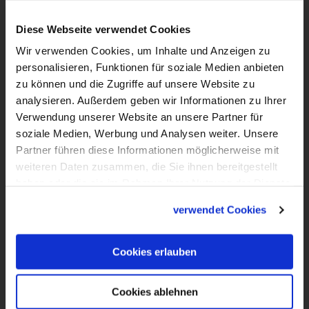
Ein Beitrag der Serie "Katholisch für
Diese Webseite verwendet Cookies
Anfänger". Die Zeichentrickserie erklärt auf
Wir verwenden Cookies, um Inhalte und Anzeigen zu
einfache und humorvolle Art zentrale
personalisieren, Funktionen für soziale Medien anbieten
Begriffe aus Kirche und Christentum. In
zu können und die Zugriffe auf unsere Website zu
dieser Folge geht es um den
analysieren. Außerdem geben wir Informationen zu Ihrer
Weltjugendtag.
Verwendung unserer Website an unsere Partner für
soziale Medien, Werbung und Analysen weiter. Unsere
Partner führen diese Informationen möglicherweise mit
weiteren Daten zusammen, die Sie ihnen bereitgestellt
haben oder die sie im Rahmen Ihrer Nutzung der Dienste
gesammelt haben.
verwendet Cookies
Cookies erlauben
Cookies ablehnen