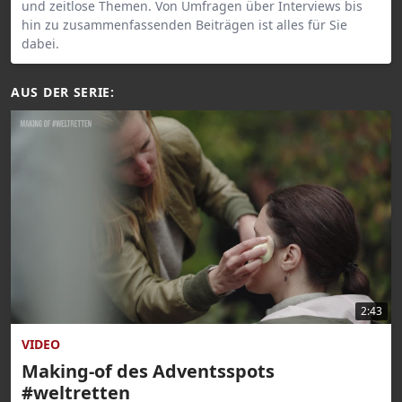
und zeitlose Themen. Von Umfragen über Interviews bis
hin zu zusammenfassenden Beiträgen ist alles für Sie
dabei.
AUS DER SERIE:
2:43
VIDEO
Making-of des Adventsspots
#weltretten