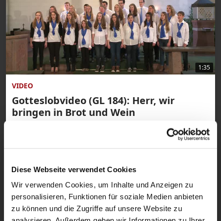
1:35
VIDEO
Gotteslobvideo (GL 184): Herr, wir
bringen in Brot und Wein
gesungen vom Kinder- und Jugendchor St.
Nikolaus von Tolentino und Jugendchor
Johannes der Täufer in der katholischen
Diese Webseite verwendet Cookies
Kirche Heilige Familie in Rösrath-
Wir verwenden Cookies, um Inhalte und Anzeigen zu
Kleineichen.
personalisieren, Funktionen für soziale Medien anbieten
zu können und die Zugriffe auf unsere Website zu
analysieren. Außerdem geben wir Informationen zu Ihrer