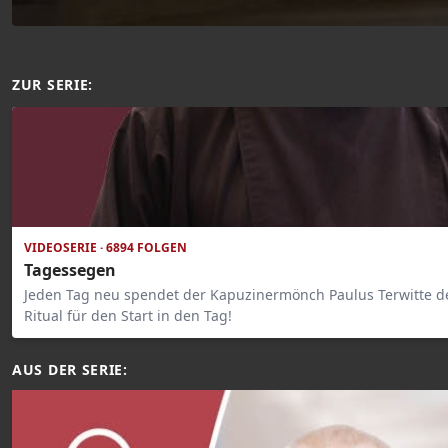
ZUR SERIE:
VIDEOSERIE · 6894 FOLGEN
Tagessegen
Jeden Tag neu spendet der Kapuzinermönch Paulus Terwitte de
Ritual für den Start in den Tag!
AUS DER SERIE: