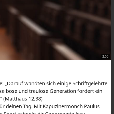
2:00
le: „Darauf wandten sich einige Schriftgelehrte
ese böse und treulose Generation fordert ein
“ (Matthäus 12,38)
für deinen Tag. Mit Kapuzinermönch Paulus
 Short schenkt dir Congregatio Jesu-