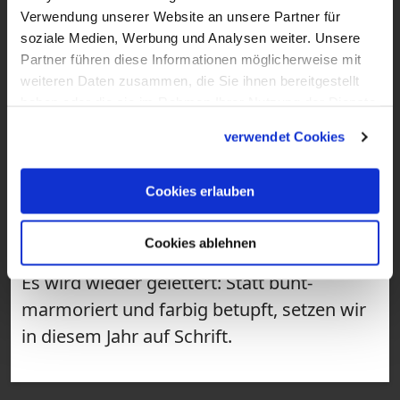
Verwendung unserer Website an unsere Partner für
soziale Medien, Werbung und Analysen weiter. Unsere
Partner führen diese Informationen möglicherweise mit
weiteren Daten zusammen, die Sie ihnen bereitgestellt
haben oder die sie im Rahmen Ihrer Nutzung der Dienste
gesammelt haben.
verwendet Cookies
1:47
Cookies erlauben
VIDEO
DIY: Ostereier-Lettering
Cookies ablehnen
Es wird wieder gelettert: Statt bunt-
marmoriert und farbig betupft, setzen wir
in diesem Jahr auf Schrift.