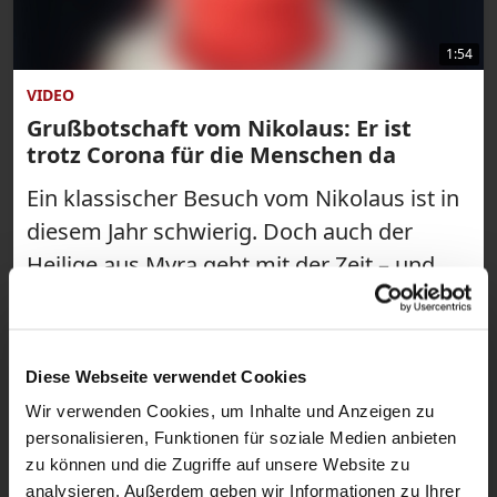
1:54
VIDEO
Grußbotschaft vom Nikolaus: Er ist
trotz Corona für die Menschen da
Ein klassischer Besuch vom Nikolaus ist in
diesem Jahr schwierig. Doch auch der
Heilige aus Myra geht mit der Zeit – und
meldet sich per Video-Botschaft über
katholisch.de zu Wort. Dabei verrät er
auch, warum er ein tolles Beispiel für
Diese Webseite verwendet Cookies
kontaktloses Helfen ist.
Wir verwenden Cookies, um Inhalte und Anzeigen zu
personalisieren, Funktionen für soziale Medien anbieten
zu können und die Zugriffe auf unsere Website zu
analysieren. Außerdem geben wir Informationen zu Ihrer