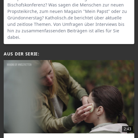
Bischofskonferenz? Was sagen die Menschen zur neuen
Propsteikirche, zum neuen Magazin "Mein Papst" oder zu
Gründonnerstag? Katholisch.de berichtet über aktuelle
und zeitlose Themen. Von Umfragen über Interviews bis
hin zu zusammenfassenden Beiträgen ist alles für Sie
dabei.
AUS DER SERIE:
2:43