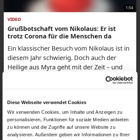
1:54
VIDEO
Grußbotschaft vom Nikolaus: Er ist
trotz Corona für die Menschen da
Ein klassischer Besuch vom Nikolaus ist in
diesem Jahr schwierig. Doch auch der
Heilige aus Myra geht mit der Zeit – und
meldet sich per Video-Botschaft über
katholisch.de zu Wort. Dabei verrät er
auch, warum er ein tolles Beispiel für
Diese Webseite verwendet Cookies
kontaktloses Helfen ist.
Wir verwenden Cookies, um Inhalte und Anzeigen zu
personalisieren, Funktionen für soziale Medien anbieten
zu können und die Zugriffe auf unsere Website zu
analysieren. Außerdem geben wir Informationen zu Ihrer