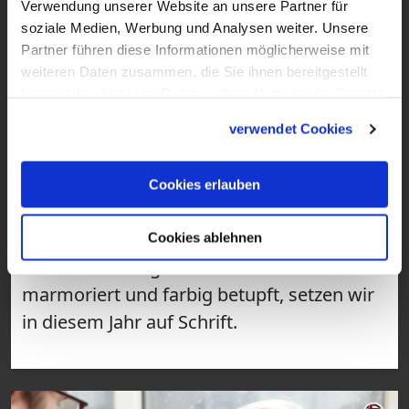
Verwendung unserer Website an unsere Partner für
soziale Medien, Werbung und Analysen weiter. Unsere
Partner führen diese Informationen möglicherweise mit
weiteren Daten zusammen, die Sie ihnen bereitgestellt
haben oder die sie im Rahmen Ihrer Nutzung der Dienste
gesammelt haben.
verwendet Cookies
1:47
Cookies erlauben
VIDEO
DIY: Ostereier-Lettering
Cookies ablehnen
Es wird wieder gelettert: Statt bunt-
marmoriert und farbig betupft, setzen wir
in diesem Jahr auf Schrift.