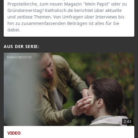
Propsteikirche, zum neuen Magazin "Mein Papst" oder zu
Gründonnerstag? Katholisch.de berichtet über aktuelle
und zeitlose Themen. Von Umfragen über Interviews bis
hin zu zusammenfassenden Beiträgen ist alles für Sie
dabei.
AUS DER SERIE:
2:43
VIDEO