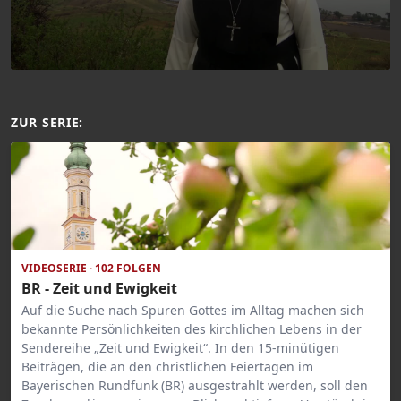
ZUR SERIE:
VIDEOSERIE · 102 FOLGEN
BR - Zeit und Ewigkeit
Auf die Suche nach Spuren Gottes im Alltag machen sich
bekannte Persönlichkeiten des kirchlichen Lebens in der
Sendereihe „Zeit und Ewigkeit“. In den 15-minütigen
Beiträgen, die an den christlichen Feiertagen im
Bayerischen Rundfunk (BR) ausgestrahlt werden, soll den