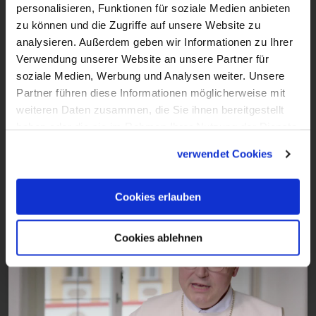
personalisieren, Funktionen für soziale Medien anbieten
zu können und die Zugriffe auf unsere Website zu
analysieren. Außerdem geben wir Informationen zu Ihrer
Verwendung unserer Website an unsere Partner für
soziale Medien, Werbung und Analysen weiter. Unsere
9:12
Partner führen diese Informationen möglicherweise mit
VIDEO
weiteren Daten zusammen, die Sie ihnen bereitgestellt
Zeit und Ewigkeit
haben oder die sie im Rahmen Ihrer Nutzung der Dienste
gesammelt haben.
Sendung vom 08.12.2024
verwendet Cookies
Cookies erlauben
Cookies ablehnen